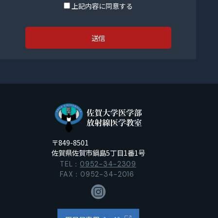
上記内容に同意する
他の規範を遵守し、個人情報を適正に取り扱いま
す。
個人情報の取得
当教室が個人情報を取得する際には、利用目的を
明確化するよう努力し、適法かつ公正な手段によ
って、個人情報を取得します。
個人情報の利用
当教室が取得した個人情報は、取得の際に示した
利用目的もしくは、それと合理的な関連性のある
〒849-8501
範囲内で、業務の遂行上必要な限りにおいて利用
佐賀県佐賀市鍋島5丁目1番1号
します。
TEL：
0952-34-2309
FAX：0952-34-2016
個人情報の第三者提供
当教室は、法令に定める場合を除き、個人情報を
事前に本人の同意を得ることなく第三者に提供し
ません。