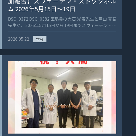
加報告】スウェーデン・ストックホル
ム 2026年5月15日〜19日
DSC_0372 DSC_0382 医局員の大石 光寿先生と戸山 真吾
先生が、2026年5月15日から19日までスウェーデン・ス
トックホルムで開催された欧州放射線腫瘍学会（ESTRO
2026）に参加しました。 大石先生の演題は、
2026.05.22
学会
「Quantitative evaluation of late radiation-induced
skin toxicity in head and neck cancer using
Cutometer elasticity: a prospective study」
（Cutometerによる弾力性評価を用いた頭頸部癌におけ
る晩期放射線性皮膚障害の定量的評価：前向き研究） 戸
山先生の演題は、「Long-term outcomes of carbon-
ion radiotherapy for hepatocellular carcinoma: A
single-institutional retrospective analysis」（肝細胞
癌に対する炭素イオン線治療の長期成績：単施設後ろ向
き解析） 以下、大石先生本人からのコメントです。 「初
の国際学会で大変緊張しましたが、非常に勉強になる、
貴重な体験をさせていただきました。 ESTROの参加者
は欧州が中心ですが、実際に聴講したセッションでは、
北米（米国、カナダ）、チュニジア、オーストラリア、
中国など、世界各国から多くの参加者が集まっていまし