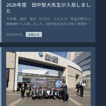
た。 参加者数も日本の学会規模とは桁が違い、その規模
2026年度 田中智大先生が入局しまし
の大きさにも圧倒されました。 また、最新の大規模臨床
た
試験の結果や、日本ではあまりセッションとして設けら
れていないBiology分野など、大変勉強になる内容が多
今年度、田中 智大（たなか ともひろ）先生が新たに
くありました。」 以下、戸山先生本人からのコメント
放射線科へ入局しました。田中先生は2023年に佐賀大学
です。 「九州国際重粒子線がん治療センター（サガハイ
医学部を卒業され、今後は佐賀大学放射線科の一員とし
マット）の戸山です。この度、大石先生と一緒に
て、日々の診療と研修に取り組んでまいります。皆様、
2026.04.01
お知らせ
ESTRO2026に参加しましたので簡単にご報告させてい
どうぞよろしくお願いいたします。
ただきます。 パンデミック明けの久々の国際学会で、し
かも英語での発表ということもあり緊張しましたが、し
っかりと準備と練習を重ねていたおかげで、無事に発表
を終えることができました。発表後にはイタリアのある
教授から声をかけていただき、ポジティブな反応を直接
聞くことができてとてもうれしかったです。 学会では、
臨床試験の報告や新しい治療への挑戦、各地域での取り
組みに関する興味深い発表を数多く聴くことができ、大
変勉強になりました。また、明日からの診療への良い刺
激にもなりました。さらに、欧州圏以外の参加者は
Global Networking Receptionに招待され、大会長（現
ESTRO理事長）ともお話しする機会をいただくなど、国
際学会ならではの非常に貴重な経験をすることができま