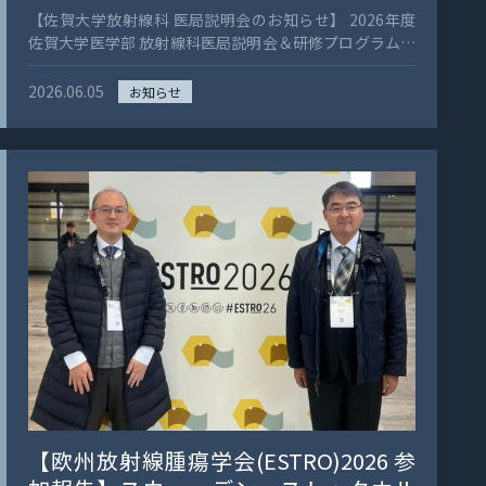
【佐賀大学放射線科 医局説明会のお知らせ】 2026年度
クを評価するための、簡便で実用的な画像バイオマーカ
佐賀大学医学部 放射線科医局説明会＆研修プログラム説
ーとなることが期待されます。 江頭先生、論文掲載お
明会を開催します。 放射線科に少しでも興味のある初期
めでとうございます！ 英国での研究活動を含め、今後ま
臨床研修医、医学科6年生の皆さんを対象に、佐賀大学
すますのご活躍を期待しています。 掲載誌：European
2026.06.05
お知らせ
放射線科の研修プログラムや、放射線科の魅力、今後の
Radiology DOI：10.1007/s00330-026-12741-y
展望についてご紹介します。 画像診断、IVR、放射線治
療など、放射線科の仕事は幅広く、診療科横断的に医療
を支える重要な分野です。進路を迷っている方、放射線
科の実際を知りたい方も、ぜひお気軽にご参加くださ
い。 説明会後には懇親会も予定しています。 日時：
2026年7月22日（水）18:00〜19:00場所：佐賀大学医学
部 放射線科医局臨床研究棟1階 2148対象：初期臨床研修
医、医学科6年生 内容・佐賀大学放射線科の研修プログ
ラムについて・放射線科の魅力、放射線科の今後・Q&A
など 事前登録制です。参加希望の方は、7月15日までに
ポスターのQRコードよりお申し込みください。 当日都
合がつかない方には、個別対応も可能です。皆さまのご
参加をお待ちしています。 お問い合わせ佐賀大学放射線
科 医局TEL：0952-34-2309E-mail：
sagaradikyoku@gmail.com
【欧州放射線腫瘍学会(ESTRO)2026 参