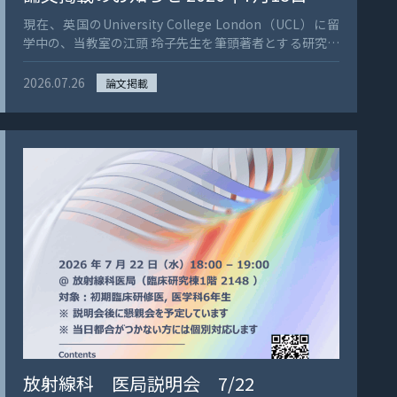
現在、英国のUniversity College London（UCL）に留
学中の、当教室の江頭 玲子先生を筆頭著者とする研究論
文が、欧州放射線学会の学術誌『European
Radiology』に掲載されました。 論文タイトルは、 “A
2026.07.26
論文掲載
CT-based score for predicting histopathological
usual interstitial pneumonia features and predicting
disease progression in smokers with fibrotic
idiopathic interstitial pneumonia” です。 喫煙歴の
ある線維性特発性間質性肺炎では、肺気腫や喫煙に関連
する線維化が混在するため、CTから病理学的なUIP（通
常型間質性肺炎）の特徴を見極めることが難しい場合が
あります。 本研究では、胸部CTにおける次の3所見に着
目しました。 U：上葉胸膜直下の不整な線状影 I：（下
葉）胸膜表面の凹凸不整 P：肺底部胸膜直下の網状影 そ
れぞれを1点として合計する、シンプルな「U-I-Pスコ
ア」を考案しました。 全国多施設コホート242例と検証
コホート126例、合計368例を解析した結果、U-I-Pスコ
アは病理学的UIP所見を高い精度で予測し、さらにIP関
連死亡，1年後・2年後の病状進行とも関連することが示
されました。 CT所見が典型的でない症例や、生検を行
放射線科 医局説明会 7/22
うことが難しい症例においても、病態や将来の進行リス