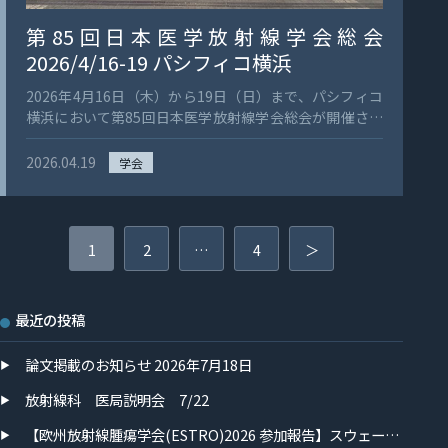
した。 一方で、海外旅行にはトラブルもつきものです。
行きの飛行機では、経由地の空港が着陸直前に閉鎖され
第85回日本医学放射線学会総会
たため、別の空港への着陸を余儀なくされ、乗継便は欠
2026/4/16-19 パシフィコ横浜
航。最終的には経由地の空港に戻り後続便に振り替えと
なりましたが、預けていたスーツケースは到着時には受
2026年4月16日（木）から19日（日）まで、パシフィコ
け取れませんでした。発表当日にも荷物は届かず、スー
横浜において第85回日本医学放射線学会総会が開催され
ツや革靴は手元になかったため、写真で着用しているシ
ました。本学会は、放射線診断、放射線治療、IVR、核
ャツとネクタイは現地で購入したものです。これも今と
医学をはじめとする放射線医学全般を対象とする国内最
2026.04.19
学会
なっては良い思い出です。（スーツケースは発表日の夕
大級の学術集会であり、全国から多くの医療者・研究者
方に無事ホテルに届きました。）国際学会に参加される
が参加しました。 佐賀大学からも発表および座長として
際は、十分な備えと心構えをしておくことをおすすめし
参加し、シンポジウム13「進化する乳房画像診断」で
投
ます。 発表もトラブルも含めて、忘れられない学会にな
は、山口 健 准教授が乳房Ultrafast MRIに関する講演を
1
2
…
4
＞
りました。」 今回の貴重な経験を、今後の診療・研究に
稿
行うとともに、一般演題でも発表を行いました。また、
活かしていただきたいと思います。
シンポジウム18「脳腫瘍画像と分子プロファイル：診断
の
と治療選択をつなぐ架け橋」では、栂尾 理 教授が座長
ペ
最近の投稿
を務め、ランチョンセミナー15「脳腫瘍を多層的に診
ー
る」では脳腫瘍MRI診断に関する講演を担当しました。
論文掲載のお知らせ 2026年7月18日
今回は学生さんも日本医学放射線学会総会に参加し、最
ジ
前線の発表や議論に直接触れる貴重な機会となりまし
放射線科 医局説明会 7/22
送
た。 加えて、診療放射線技師は第82回日本放射線技術学
り
会総会学術大会に参加し、新しい技師長である池田 龍
【欧州放射線腫瘍学会(ESTRO)2026 参加報告】スウェーデン・ストックホルム 2026年5月15日〜19日