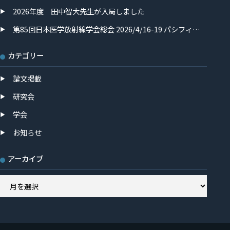
二 技師長もこれに参加しました。 さらに、ITEMでは機
2026年度 田中智大先生が入局しました
器展示の見学を行い、最新の装置や技術に直接触れるこ
とができました。学術発表のみならず、実際の医療機器
第85回日本医学放射線学会総会 2026/4/16-19 パシフィコ横浜
や技術動向を知ることができたことは、今後の診療・研
究・教育を考えるうえでも有意義であったと考えていま
カテゴリー
す。 医師、学生、診療放射線技師がそれぞれの立場で学
びを深め、同じ場で最新の知見を共有できたことは、大
論文掲載
変意義深い経験となりました。今後も本学での診療・研
究・教育に、その成果を還元してまいります。
研究会
学会
お知らせ
アーカイブ
ア
ー
カ
イ