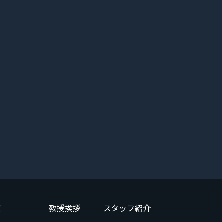
て
教授挨拶
スタッフ紹介